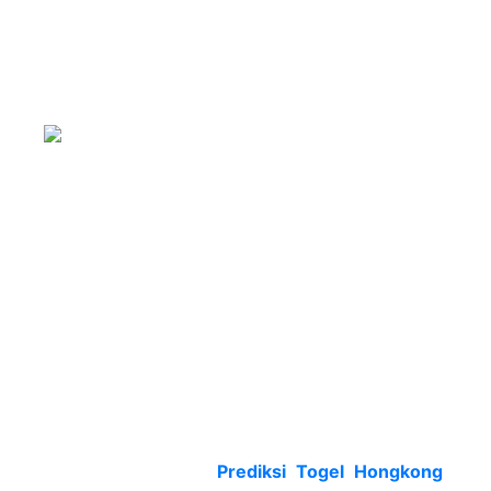
Prediksi Togel
Hongkong |
Prediksi HK Hari
Ini Terakurat
Selamat datang di
Prediksi Togel Hongkong
,