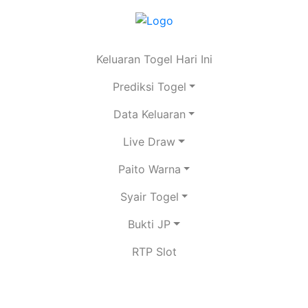
Keluaran Togel Hari Ini
Prediksi Togel
Data Keluaran
Live Draw
Paito Warna
Syair Togel
Bukti JP
RTP Slot