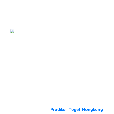
Prediksi Togel
Hongkong |
Prediksi HK Hari
Ini Terakurat
Selamat datang di
Prediksi Togel Hongkong
,