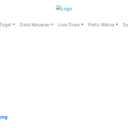
 Togel
Data Keluaran
Live Draw
Paito Warna
Sy
ongkong | Prediksi HK H
ong
, prediksi togel hk, prediksi hongkong terbaik dan te
ain togel online, pastinya anda tahu kalau dengar terkai