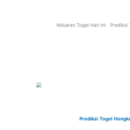
Keluaran Togel Hari Ini
Prediksi
Prediksi Togel H
Selamat datang di
Prediksi Togel Hongk
yang sampai saat ini sangat senang berm