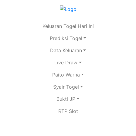
Keluaran Togel Hari Ini
Prediksi Togel
Data Keluaran
Live Draw
Paito Warna
Syair Togel
Bukti JP
RTP Slot