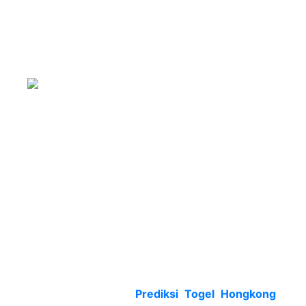
Prediksi Togel
Hongkong |
Prediksi HK Hari
Ini Terakurat
Selamat datang di
Prediksi Togel Hongkong
,