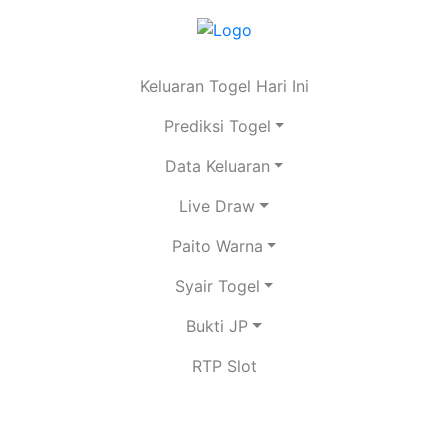
Keluaran Togel Hari Ini
Prediksi Togel
Data Keluaran
Live Draw
Paito Warna
Syair Togel
Bukti JP
RTP Slot