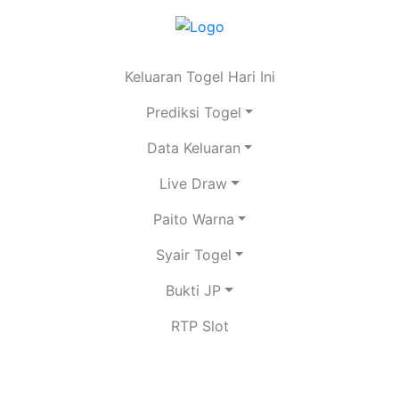
Keluaran Togel Hari Ini
Prediksi Togel
Data Keluaran
Live Draw
Paito Warna
Syair Togel
Bukti JP
RTP Slot