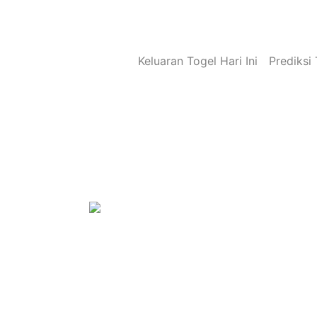
Keluaran Togel Hari Ini
Prediksi
Syair Togel 