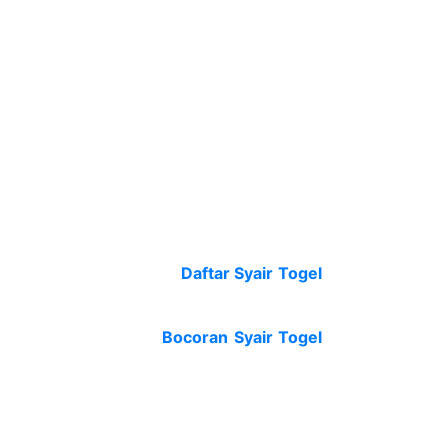
g pemain togel biar lebih mudah untuk
gel karenanya beberapa pemain bisa buka
a sejumlah
Situs Prediksi Syair Togel
yang
 yang sangat akurat.
at dalam memperhitungkan togel terakurat
pat punyai efek besar untuk pemain togel
syair togel yang udah teruji dan punya
isan serius atas seperti
Daftar Syair Togel
ang lama dalam lihat
Bocoran Syair Togel
itu dapat ramalan angka yang menghasilkan
yair Hongkong