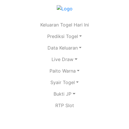
Keluaran Togel Hari Ini
Prediksi Togel
Data Keluaran
Live Draw
Paito Warna
Syair Togel
Bukti JP
RTP Slot