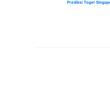
Selamat datang di
Prediksi Togel Singap
yang sampai saat ini sangat senang berm
berada pada prediksi singapore yang di 
dari prediksi togel singapore ini. Bahkan
online terpercaya, togel singapore ini res
Pred