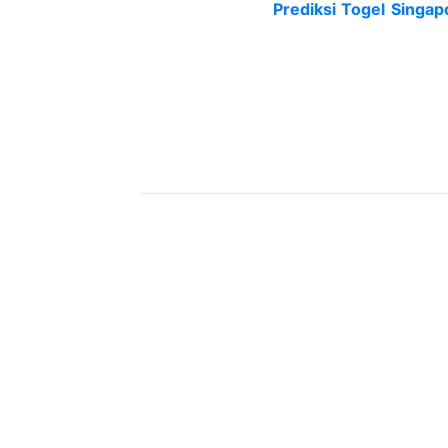
Selamat datang di
Prediksi Togel Singap
yang sampai saat ini sangat senang berm
berada pada prediksi singapore yang di 
dari prediksi togel singapore ini. Bahkan
online terpercaya, togel singapore ini res
Pred