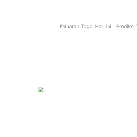
Keluaran Togel Hari Ini
Prediksi
Prediksi Tog